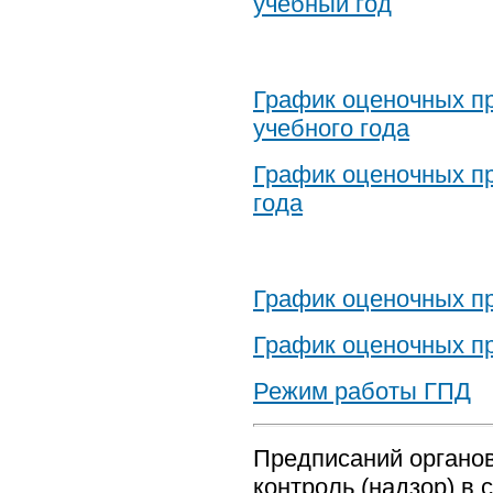
учебный год
График оценочных пр
учебного года
График оценочных пр
года
График оценочных пр
График оценочных пр
Режим работы ГПД
Предписаний органо
контроль (надзор) в 