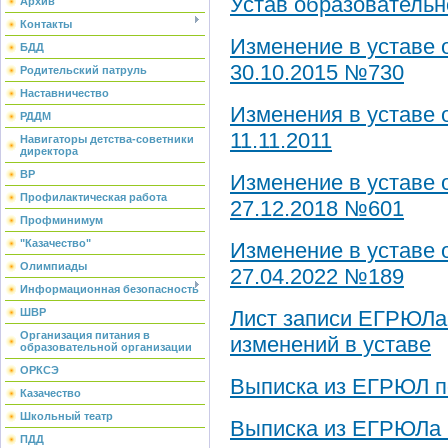
Устав образовательн
Архив
Контакты
Изменение в уставе 
БДД
30.10.2015 №730
Родительский патруль
Наставничество
Изменения в уставе 
РДДМ
11.11.2011
Навигаторы детства-советники
директора
ВР
Изменение в уставе 
Профилактическая работа
27.12.2018 №601
Профминимум
"Казачество"
Изменение в уставе 
Олимпиады
27.04.2022 №189
Информационная безопасность
ШВР
Лист записи ЕГРЮЛа 
Организация питания в
изменений в уставе
образовательной организации
ОРКСЭ
Выписка из ЕГРЮЛ по
Казачество
Школьный театр
Выписка из ЕГРЮЛа п
ПДД