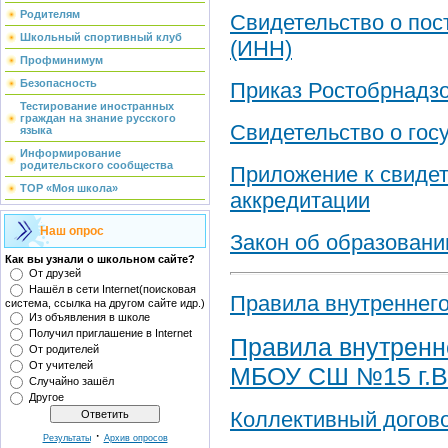
Родителям
Свидетельство о пос
Школьный спортивный клуб
(ИНН)
Профминимум
Безопасность
Приказ Ростобрнадзо
Тестирование иностранных
граждан на знание русского
Свидетельство о гос
языка
Информирование
родительского сообщества
Приложение к свидет
ТОР «Моя школа»
аккредитации
Наш опрос
Закон об образовани
Как вы узнали о школьном сайте?
От друзей
Нашёл в сети Internet(поисковая
Правила внутреннего
система, ссылка на другом сайте идр.)
Из объявления в школе
Получил приглашение в Internet
Правила внутренн
От родителей
От учителей
МБОУ СШ №15 г.В
Случайно зашёл
Другое
Коллективный догов
·
Результаты
Архив опросов