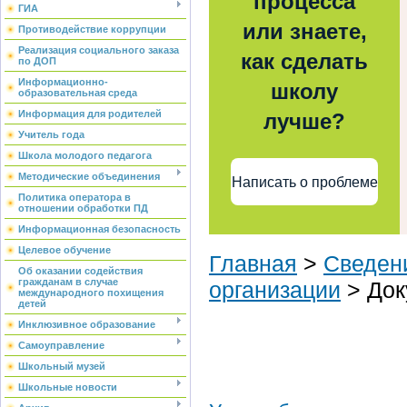
процесса
ГИА
или знаете,
Противодействие коррупции
Реализация социального заказа
как сделать
по ДОП
Информационно-
школу
образовательная среда
Информация для родителей
лучше?
Учитель года
Школа молодого педагога
Методические объединения
Написать о проблеме
Политика оператора в
отношении обработки ПД
Информационная безопасность
Целевое обучение
Главная
>
Сведен
Об оказании содействия
гражданам в случае
организации
> Док
международного похищения
детей
Инклюзивное образование
Самоуправление
Школьный музей
Школьные новости