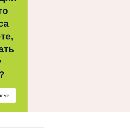
го
са
те,
ать
у
?
леме