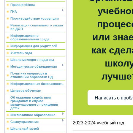
Права ребёнка
учебно
ГИА
Противодействие коррупции
процес
Реализация социального заказа
по ДОП
или знае
Информационно-
образовательная среда
Информация для родителей
как сдел
Учитель года
Школа молодого педагога
школ
Методические объединения
лучше
Политика оператора в
отношении обработки ПД
Информационная безопасность
Целевое обучение
Написать о проб
Об оказании содействия
гражданам в случае
международного похищения
детей
Инклюзивное образование
Самоуправление
2023-2024 учебный год
Школьный музей