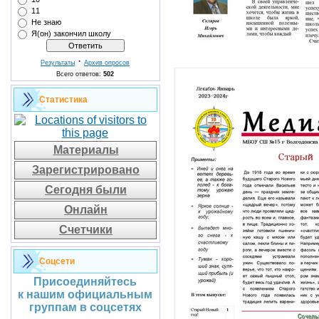
11
Не знаю
Я(он) закончил школу
·
Результаты
Архив опросов
Всего ответов:
502
Статистика
Материалы
Зарегистрировано
Сегодня были
Онлайн
Счетчики
Соцсети
Присоединяйтесь
к нашим официальным
группам в соцсетях