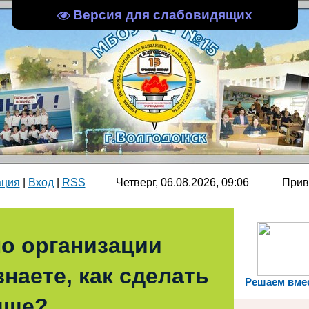
Версия для слабовидящих
ация
|
Вход
|
RSS
Четверг, 06.08.2026, 09:06
Прив
о организации
наете, как сделать
Решаем вме
чше?