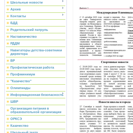
Школьные новости
Архив
Контакты
БДД
Родительский патруль
Наставничество
РДДМ
Навигаторы детства-советники
директора
ВР
Профилактическая работа
Профминимум
"Казачество"
Олимпиады
Информационная безопасность
ШВР
Организация питания в
образовательной организации
ОРКСЭ
Казачество
Школьный театр