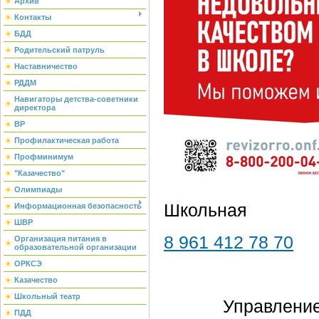
Архив
Контакты
БДД
Родительский патруль
Наставничество
РДДМ
Навигаторы детства-советники
директора
ВР
Профилактическая работа
Профминимум
"Казачество"
Олимпиады
Школьная
Информационная безопасность
ШВР
8 961 412 78 70
Организация питания в
образовательной организации
ОРКСЭ
Казачество
Школьный театр
Управление
ПДД