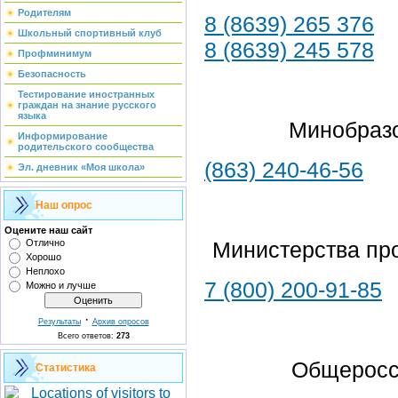
Родителям
8 (8639) 265 376
Школьный спортивный клуб
8 (8639) 245 578
Профминимум
Безопасность
Тестирование иностранных
граждан на знание русского
языка
Минобразо
Информирование
родительского сообщества
(863) 240-46-56
Эл. дневник «Моя школа»
Наш опрос
Оцените наш сайт
Отлично
Министерства пр
Хорошо
Неплохо
7 (800) 200-91-85
Можно и лучше
·
Результаты
Архив опросов
Всего ответов:
273
Общеросс
Статистика