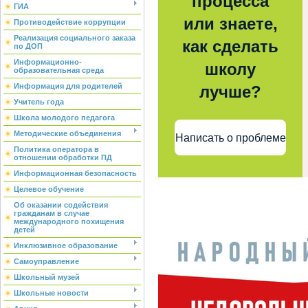
процесса
ГИА
или знаете,
Противодействие коррупции
Реализация социального заказа
как сделать
по ДОП
Информационно-
школу
образовательная среда
Информация для родителей
лучше?
Учитель года
Школа молодого педагога
Методические объединения
Написать о проблеме
Политика оператора в
отношении обработки ПД
Информационная безопасность
Целевое обучение
Об оказании содействия
гражданам в случае
международного похищения
детей
Инклюзивное образование
Самоуправление
Школьный музей
Школьные новости