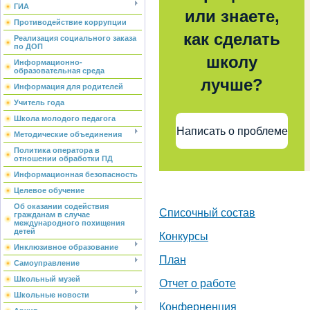
ГИА
или знаете,
Противодействие коррупции
как сделать
Реализация социального заказа
по ДОП
школу
Информационно-
образовательная среда
лучше?
Информация для родителей
Учитель года
Школа молодого педагога
Написать о проблеме
Методические объединения
Политика оператора в
отношении обработки ПД
Информационная безопасность
Целевое обучение
Об оказании содействия
Списочный состав
гражданам в случае
международного похищения
детей
Конкурсы
Инклюзивное образование
План
Самоуправление
Школьный музей
Отчет о работе
Школьные новости
Конферненция