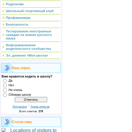
Родителям
Школьный спортивный клуб
Профминимум
Безопасность
Тестирование иностранных
граждан на знание русского
языка
Информирование
родительского сообщества
Эл. дневник «Моя школа»
Наш опрос
Вам нравится ходить в школу?
Да
Нет
Не очень
Обожаю школу
·
Результаты
Архив опросов
Всего ответов:
278
Статистика