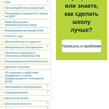
ГИА
или знаете,
Противодействие коррупции
как сделать
Реализация социального заказа
по ДОП
школу
Информационно-
образовательная среда
лучше?
Информация для родителей
Учитель года
Школа молодого педагога
Написать о проблеме
Методические объединения
Политика оператора в
отношении обработки ПД
Информационная безопасность
Целевое обучение
Об оказании содействия
гражданам в случае
международного похищения
детей
Инклюзивное образование
Самоуправление
Школьный музей
Школьные новости