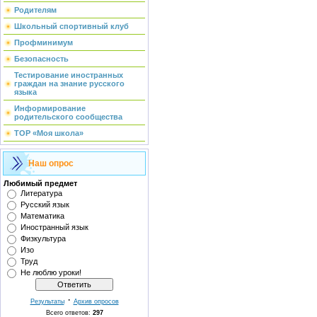
Родителям
Школьный спортивный клуб
Профминимум
Безопасность
Тестирование иностранных
граждан на знание русского
языка
Информирование
родительского сообщества
ТОР «Моя школа»
Наш опрос
Любимый предмет
Литература
Русский язык
Математика
Иностранный язык
Физкультура
Изо
Труд
Не люблю уроки!
·
Результаты
Архив опросов
Всего ответов:
297