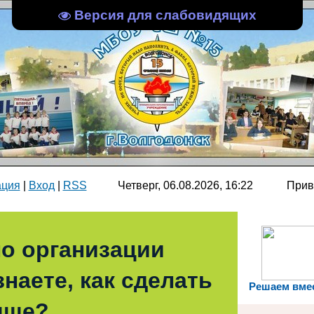
Версия для слабовидящих
ация
|
Вход
|
RSS
Четверг, 06.08.2026, 16:22
Прив
о организации
наете, как сделать
Решаем вме
чше?