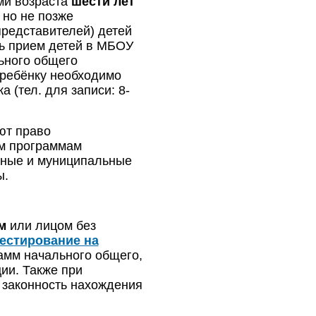
ми возраста
шести лет
 но не позже
представителей) детей
ть прием детей в МБОУ
ьного общего
 ребёнку необходимо
(тел. для записи: 8-
ют право
м программам
нные и муниципальные
ы.
м
или лицом без
тестирование на
амм начального общего,
ии. Также при
законность нахождения