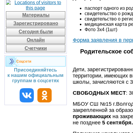
паспорт одного из род
свидетельство о рожд
Материалы
свидетельство о реги
Зарегистрировано
медицинская карта ре
Фото 3х4 (1шт)
Сегодня были
Форма заявления в пер
Онлайн
Счетчики
Родительское соб
Соцсети
Дети, зарегистрирован
Присоединяйтесь
территории, имеющих в
к нашим официальным
группам в соцсетях
школы, зачисляются с 3
СВОБОДНЫХ МЕСТ
: 3
МБОУ СШ №15 г.Волгодо
закрепленной за образ
проживающих
на закр
не позднее
5 сентября.