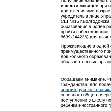
Получение начального 
и шести месяцев
при о
достижения ими возрас
учредитель в лице Упр
СШ №15 г.Волгодонска 
образования в более р
пройти собеседование 
8639-244236) для выявл
Проживающие в одной с
преимущественного пр
дошкольного образован
образовательные органи
Обращаем внимание, ч
гражданства, для пода
знание русского язык
основного общего и ср
поступлении в школу н
ребенка-иностранного 