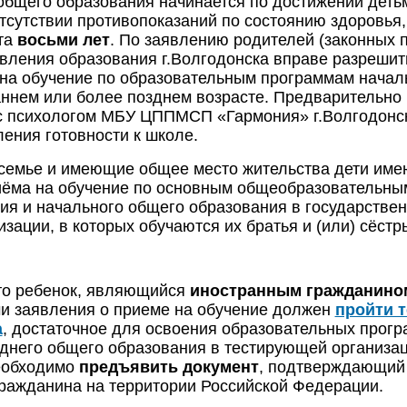
общего образования начинается по достижении деть
тсутствии противопоказаний по состоянию здоровья,
та
восьми лет
. По заявлению родителей (законных 
авления образования г.Волгодонска вправе разреши
на обучение по образовательным программам начал
аннем или более позднем возрасте. Предварительно
с психологом МБУ ЦППМСП «Гармония» г.Волгодонска 
ения готовности к школе.
емье и имеющие общее место жительства дети име
иёма на обучение по основным общеобразовательны
ия и начального общего образования в государстве
зации, в которых обучаются их братья и (или) сёстр
то ребенок, являющийся
иностранным гражданино
чи заявления о приеме на обучение должен
пройти 
а
, достаточное для освоения образовательных прогр
еднего общего образования в тестирующей организац
еобходимо
предъявить документ
, подтверждающий 
гражданина на территории Российской Федерации.