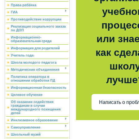
Права ребёнка
учебно
ГИА
Противодействие коррупции
процес
Реализация социального заказа
по ДОП
или знае
Информационно-
образовательная среда
Информация для родителей
как сдел
Учитель года
Школа молодого педагога
школ
Методические объединения
лучше
Политика оператора в
отношении обработки ПД
Информационная безопасность
Целевое обучение
Написать о проб
Об оказании содействия
гражданам в случае
международного похищения
детей
Инклюзивное образование
Самоуправление
Школьный музей