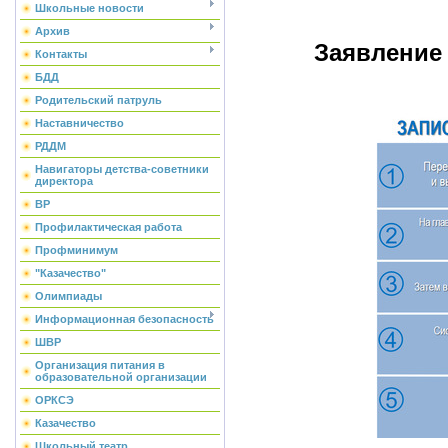
Школьные новости
Архив
Заявление 
Контакты
БДД
Родительский патруль
Наставничество
РДДМ
Навигаторы детства-советники
директора
ВР
Профилактическая работа
Профминимум
"Казачество"
Олимпиады
Информационная безопасность
ШВР
Организация питания в
образовательной организации
ОРКСЭ
Казачество
Школьный театр