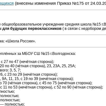
ющихся
(внесены изменения Приказ №175 от 24.03.2
 общеобразовательное учреждение средняя школа №15 г.
ы для будущих первоклассников
( в связи с недобором де
а: «Школа России».
еплённых за МБОУ СШ №15 г.Волгодонска:
с 27 по 47 (нечётная сторона);
0 по 40 (чётная сторона), 23, 23А, 25, 25А;
го: 3, 5, 7;
6, с 23 по 29 (нечётная сторона);
 9А, 11, 15, с 19 по 39 (нечётная сторона);
о 70 (чётная сторона), с 45 по 75 (нечётная сторона);
с 11 по 53 (нечётная сторона), с 52 по 90 (чётная сторона);
лностью;
полностью;
полностью;
 — полностью;