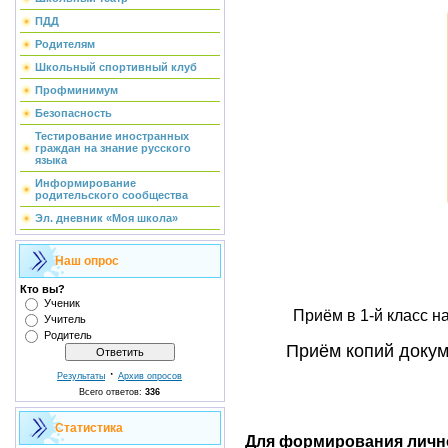
ПДД
Родителям
Школьный спортивный клуб
Профминимум
Безопасность
Тестирование иностранных
граждан на знание русского
языка
Информирование
родительского сообщества
Эл. дневник «Моя школа»
Наш опрос
Кто вы?
Ученик
Приём в 1-й класс н
Учитель
Родитель
Приём копий докум
·
Результаты
Архив опросов
Всего ответов:
336
Статистика
Для формирования лично