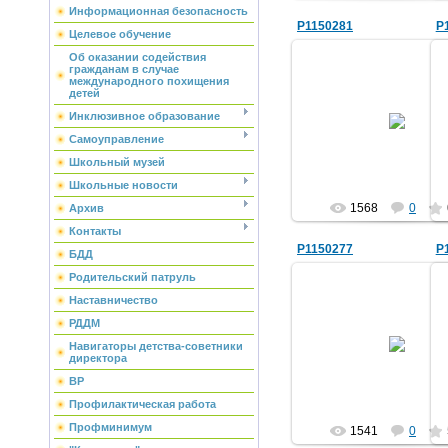
Информационная безопасность
P1150281
P
Целевое обучение
Об оказании содействия
гражданам в случае
международного похищения
детей
07.10.2010
Инклюзивное образование
Css-pro
Самоуправление
Школьный музей
Школьные новости
1568
0
Архив
Контакты
P1150277
P
БДД
Родительский патруль
Наставничество
РДДМ
07.10.2010
Навигаторы детства-советники
директора
Css-pro
ВР
Профилактическая работа
Профминимум
1541
0