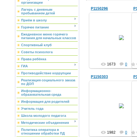
организации
P1150296
P
Лагерь с дневным
пребыванием детей
Приём в школу
Горячее питание
07.10.2010
Ежедневное меню горячего
питания для начальных классов
Css-pro
Спортивный клуб
Советы психолога
Права ребёнка
1673
0
ГИА
Противодействие коррупции
P1150303
P
Реализация социального заказа
по ДОП
Информационно-
образовательная среда
07.10.2010
Информация для родителей
Учитель года
Css-pro
Школа молодого педагога
Методические объединения
Политика оператора в
1982
0
отношении обработки ПД