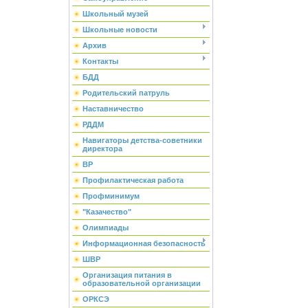
Школьный музей
Школьные новости
Архив
Контакты
БДД
Родительский патруль
Наставничество
РДДМ
Навигаторы детства-советники
директора
ВР
Профилактическая работа
Профминимум
"Казачество"
Олимпиады
Информационная безопасность
ШВР
Организация питания в
образовательной организации
ОРКСЭ