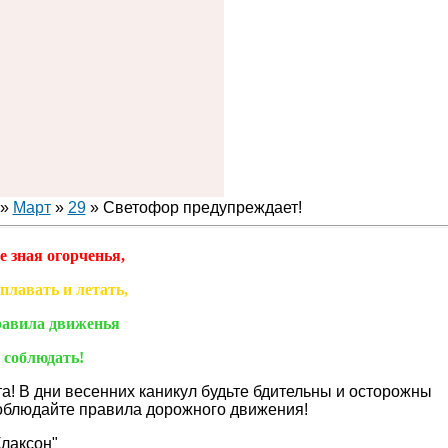
»
Март
»
29
» Светофор предупреждает!
е зная огорченья,
плавать и летать,
авила движенья
 соблюдать!
а! В дни весенних каникул будьте бдительны и осторожны
Соблюдайте правила дорожного движения!
лаксон"