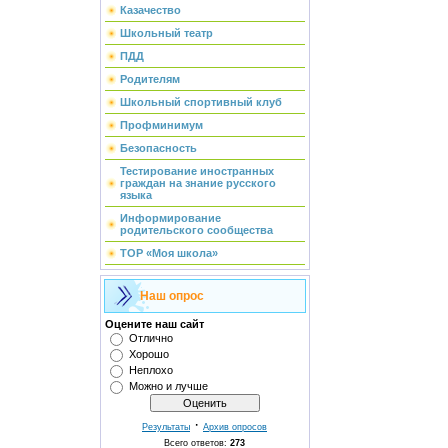
Казачество
Школьный театр
ПДД
Родителям
Школьный спортивный клуб
Профминимум
Безопасность
Тестирование иностранных
граждан на знание русского
языка
Информирование
родительского сообщества
ТОР «Моя школа»
Наш опрос
Оцените наш сайт
Отлично
Хорошо
Неплохо
Можно и лучше
·
Результаты
Архив опросов
Всего ответов:
273