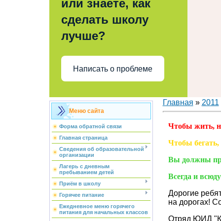
или знаете, как
сделать школу
лучше?
Написать о проблеме
Главная
»
2011
Меню сайта
Чтобы жить, н
Форма обратной связи
Главная страница
Чтобы бегать, 
Сведения об образовательной
организации
Вы должны пр
Лагерь с дневным
пребыванием детей
Всегда и всюду
Приём в школу
Дорогие ребят
Горячее питание
на дорогах! 
Ежедневное меню горячего
питания для начальных классов
Отряд ЮИД "К