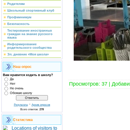
Родителям
Школьный спортивный клуб
Профминимум
Безопасность
Тестирование иностранных
граждан на знание русского
языка
Информирование
родительского сообщества
Эл. дневник «Моя школа»
Наш опрос
Вам нравится ходить в школу?
Да
Просмотров
:
37
|
Добави
Нет
Не очень
Обожаю школу
·
Результаты
Архив опросов
Всего ответов:
278
Статистика