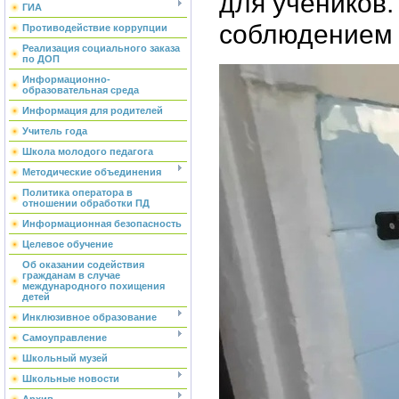
для учеников.
ГИА
соблюдением 
Противодействие коррупции
Реализация социального заказа
по ДОП
Информационно-
образовательная среда
Информация для родителей
Учитель года
Школа молодого педагога
Методические объединения
Политика оператора в
отношении обработки ПД
Информационная безопасность
Целевое обучение
Об оказании содействия
гражданам в случае
международного похищения
детей
Инклюзивное образование
Самоуправление
Школьный музей
Школьные новости