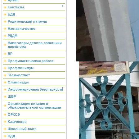
Архив
Контакты
БДД
Родительский патруль
Наставничество
РДДМ
Навигаторы детства-советники
директора
ВР
Профилактическая работа
Профминимум
"Казачество"
Олимпиады
Информационная безопасность
ШВР
Организация питания в
образовательной организации
ОРКСЭ
Казачество
Школьный театр
ПДД