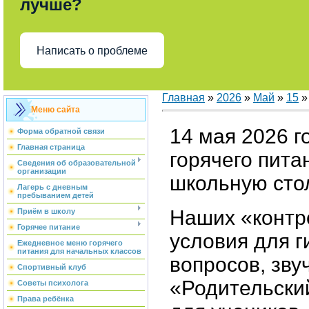
лучше?
Написать о проблеме
Главная
»
2026
»
Май
»
15
»
Меню сайта
14 мая 2026 г
Форма обратной связи
Главная страница
горячего пита
Сведения об образовательной
организации
школьную сто
Лагерь с дневным
пребыванием детей
Наших «контр
Приём в школу
Горячее питание
условия для г
Ежедневное меню горячего
питания для начальных классов
вопросов, зву
Спортивный клуб
«Родительский
Советы психолога
Права ребёнка