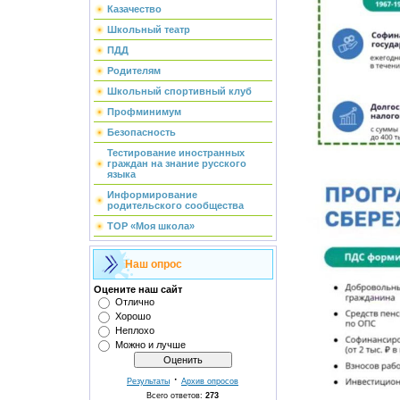
Казачество
Школьный театр
ПДД
Родителям
Школьный спортивный клуб
Профминимум
Безопасность
Тестирование иностранных
граждан на знание русского
языка
Информирование
родительского сообщества
ТОР «Моя школа»
Наш опрос
Оцените наш сайт
Отлично
Хорошо
Неплохо
Можно и лучше
·
Результаты
Архив опросов
Всего ответов:
273