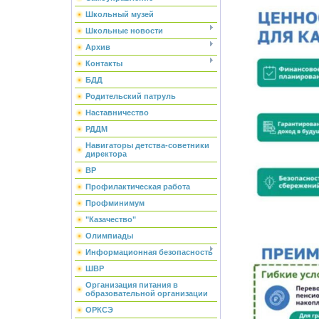
Школьный музей
Школьные новости
Архив
Контакты
БДД
Родительский патруль
Наставничество
РДДМ
Навигаторы детства-советники
директора
ВР
Профилактическая работа
Профминимум
"Казачество"
Олимпиады
Информационная безопасность
ШВР
Организация питания в
образовательной организации
ОРКСЭ