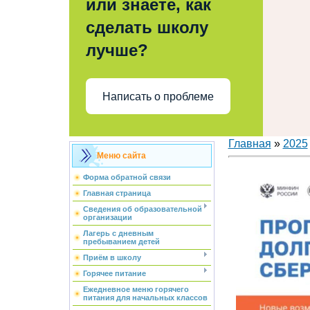
или знаете, как
сделать школу
лучше?
Написать о проблеме
Главная
»
2025
Меню сайта
Форма обратной связи
Главная страница
Сведения об образовательной
организации
Лагерь с дневным
пребыванием детей
Приём в школу
Горячее питание
Ежедневное меню горячего
питания для начальных классов