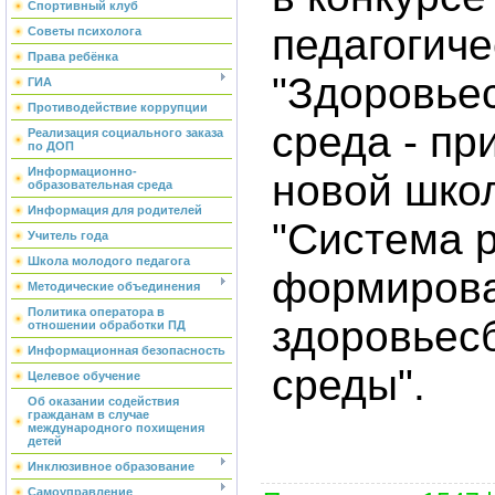
Спортивный клуб
педагогиче
Советы психолога
Права ребёнка
"Здоровье
ГИА
Противодействие коррупции
среда - пр
Реализация социального заказа
по ДОП
Информационно-
новой шко
образовательная среда
Информация для родителей
"Система 
Учитель года
Школа молодого педагога
формиров
Методические объединения
Политика оператора в
здоровьес
отношении обработки ПД
Информационная безопасность
среды".
Целевое обучение
Об оказании содействия
гражданам в случае
международного похищения
детей
Инклюзивное образование
Самоуправление