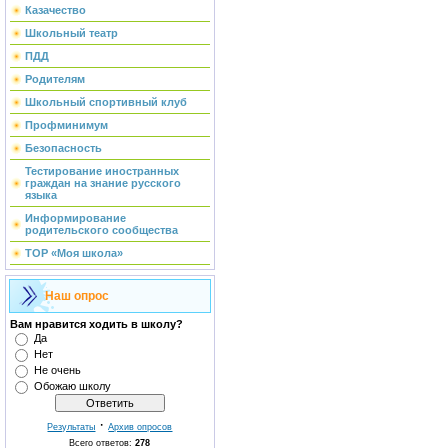
Казачество
Школьный театр
ПДД
Родителям
Школьный спортивный клуб
Профминимум
Безопасность
Тестирование иностранных
граждан на знание русского
языка
Информирование
родительского сообщества
ТОР «Моя школа»
Наш опрос
Вам нравится ходить в школу?
Да
Нет
Не очень
Обожаю школу
·
Результаты
Архив опросов
Всего ответов:
278