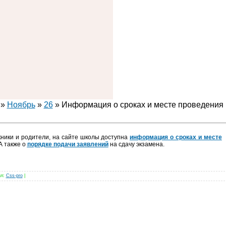
»
Ноябрь
»
26
» Информация о сроках и месте проведения
ники и родители, на сайте школы доступна
информация о сроках и месте
 А также о
порядке подачи заявлений
на сдачу экзамена.
ил
:
Css-pro
|