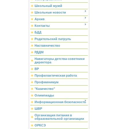
Школьный музей
Школьные новости
Архив
Контакты
БДД
Родительский патруль
Наставничество
РДДМ
Навигаторы детства-советники
директора
ВР
Профилактическая работа
Профминимум
"Казачество"
Олимпиады
Информационная безопасность
ШВР
Организация питания в
образовательной организации
ОРКСЭ