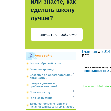
или знаете, как
сделать школу
лучше?
Написать о проблеме
Главная
»
2014
ЕГЭ
Меню сайта
Форма обратной связи
Уважаемые выпуск
Главная страница
проведения ЕГЭ
.
Сведения об образовательной
организации
Лагерь с дневным
пребыванием детей
Просмотров
:
1284
|
Добав
Приём в школу
Горячее питание
Ежедневное меню горячего
питания для начальных классов