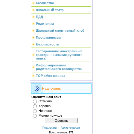
Казачество
Школьный театр
ПДД
Родителям
Школьный спортивный клуб
Профминимум
Безопасность
Тестирование иностранных
граждан на знание русского
языка
Информирование
родительского сообщества
ТОР «Моя школа»
Наш опрос
Оцените наш сайт
Отлично
Хорошо
Неплохо
Можно и лучше
·
Результаты
Архив опросов
Всего ответов:
273