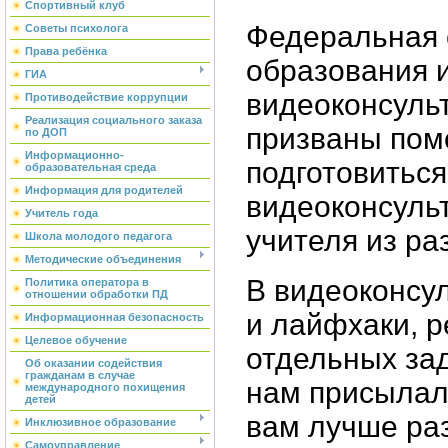
Спортивный клуб
Федеральная 
Советы психолога
Права ребёнка
образования 
ГИА
видеоконсульт
Противодействие коррупции
Реализация социального заказа
призваны пом
по ДОП
Информационно-
подготовиться
образовательная среда
Информация для родителей
видеоконсуль
Учитель года
учителя из ра
Школа молодого педагога
Методические объединения
В видеоконсу
Политика оператора в
отношении обработки ПД
и лайфхаки, 
Информационная безопасность
Целевое обучение
отдельных зад
Об оказании содействия
гражданам в случае
нам присылал
международного похищения
детей
вам лучше ра
Инклюзивное образование
Самоуправление