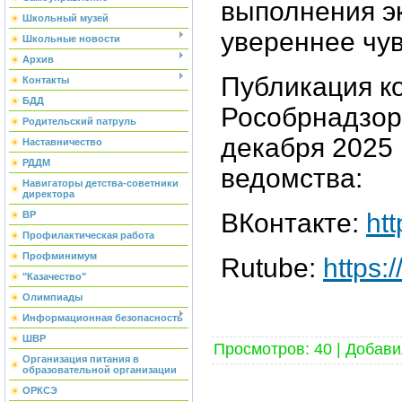
выполнения э
Школьный музей
увереннее чув
Школьные новости
Архив
Публикация к
Контакты
БДД
Рособрнадзор
Родительский патруль
декабря 2025
Наставничество
РДДМ
ведомства:
Навигаторы детства-советники
директора
ВКонтакте:
htt
ВР
Профилактическая работа
Профминимум
Rutube:
https:
"Казачество"
Олимпиады
Информационная безопасность
ШВР
Просмотров
:
40
|
Добави
Организация питания в
образовательной организации
ОРКСЭ