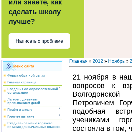
или знаете, как
сделать школу
лучше?
Написать о проблеме
Главная
»
2012
»
Ноябрь
»
Меню сайта
21 ноября в на
Форма обратной связи
Главная страница
вопросов к вз
Сведения об образовательной
Волгодонской
организации
Лагерь с дневным
Петровичем Гор
пребыванием детей
подобная вст
Приём в школу
Горячее питание
учениками го
Ежедневное меню горячего
состояла в том, 
питания для начальных классов