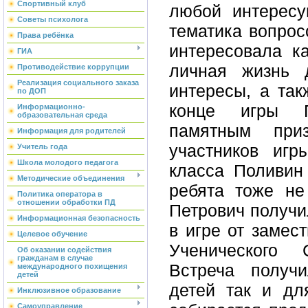
Спортивный клуб
любой интересу
Советы психолога
тематика вопрос
Права ребёнка
интересовала ка
ГИА
личная жизнь д
Противодействие коррупции
Реализация социального заказа
интересы, а так
по ДОП
конце игры П
Информационно-
образовательная среда
памятным при
Информация для родителей
участников игр
Учитель года
Школа молодого педагога
класса Поливин
Методические объединения
ребята тоже не
Политика оператора в
отношении обработки ПД
Петрович получи
Информационная безопасность
в игре от замес
Целевое обучение
Ученического
Об оказании содействия
гражданам в случае
Встреча получ
международного похищения
детей
детей так и дл
Инклюзивное образование
Самоуправление