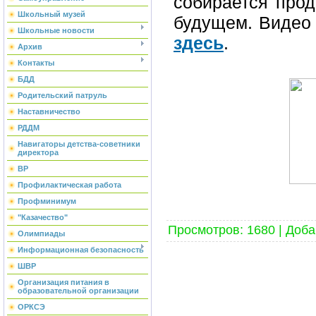
собирается прод
Школьный музей
будущем.
Видео 
Школьные новости
здесь
.
Архив
Контакты
БДД
Родительский патруль
Наставничество
РДДМ
Навигаторы детства-советники
директора
ВР
Профилактическая работа
Профминимум
"Казачество"
Просмотров
:
1680
|
Доба
Олимпиады
Информационная безопасность
ШВР
Организация питания в
образовательной организации
ОРКСЭ