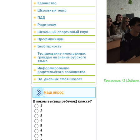
Казачество
Школьный театр
ПДД
Родителям
Школьный спортивный клуб
Профминимум
Безопасность
Тестирование иностранных
граждан на знание русского
языка
Информирование
родительского сообщества
Эл. дневник «Моя школа»
Просмотров
:
42
|
Добавил
:
Наш опрос
В каком вы(ваш ребенок) классе?
1
2
3
4
5
6
7