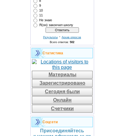
8
9
10
11
Не знаю
Я(он) закончил школу
·
Результаты
Архив опросов
Всего ответов:
502
Статистика
Материалы
Зарегистрировано
Сегодня были
Онлайн
Счетчики
Соцсети
Присоединяйтесь