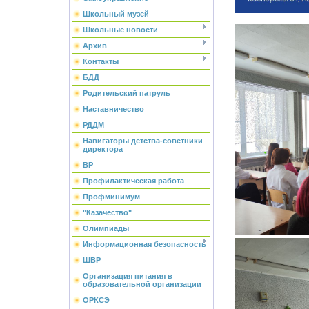
Школьный музей
Школьные новости
Архив
Контакты
БДД
Родительский патруль
Наставничество
РДДМ
Навигаторы детства-советники
директора
ВР
Профилактическая работа
Профминимум
"Казачество"
Олимпиады
Информационная безопасность
ШВР
Организация питания в
образовательной организации
ОРКСЭ