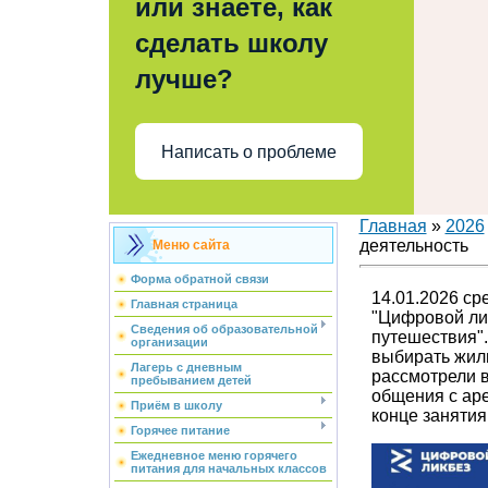
или знаете, как
сделать школу
лучше?
Написать о проблеме
Главная
»
2026
деятельность
Меню сайта
Форма обратной связи
14.01.2026 ср
Главная страница
"Цифровой лик
Сведения об образовательной
путешествия".
организации
выбирать жиль
Лагерь с дневным
рассмотрели 
пребыванием детей
общения с аре
Приём в школу
конце заняти
Горячее питание
Ежедневное меню горячего
питания для начальных классов