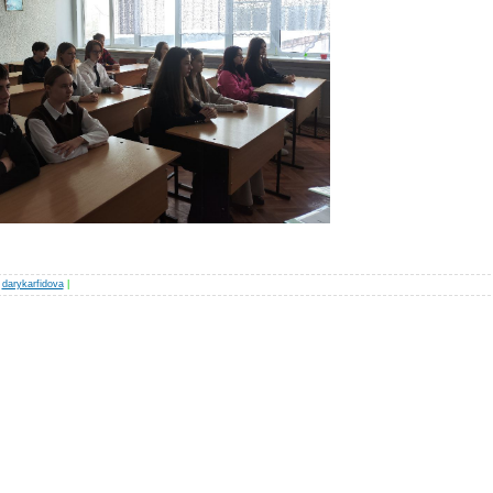
darykarfidova
|